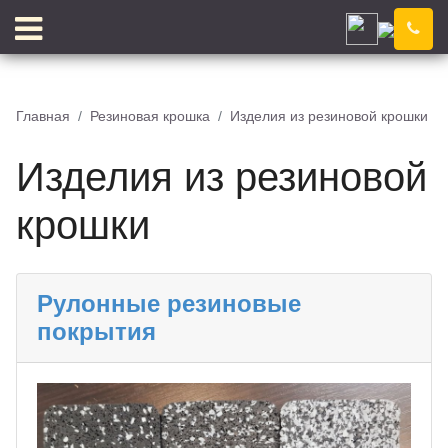
Иркутск
Компания
Новости
Главная
Резиновая крошка
Изделия из резиновой крошки
Блог
Цены
Изделия из резиновой
Доставка
Контакты
Отзывы
Цветовой конструктор
крошки
Рулонные резиновые
покрытия
КЛЕЙ
КРОШКА