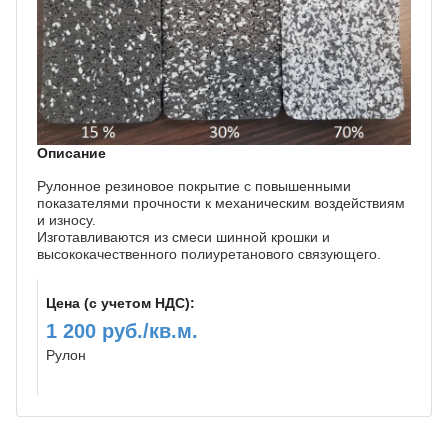
ПИГМЕНТ
ИСКУССТВЕННАЯ ТРАВА
ПРОМПОЛЫ
ТЕХНИКА
Описание
Рулонное резиновое покрытие с повышенными
Иркутск
показателями прочности к механическим воздействиям
и износу.
Изготавливаются из смеси шинной крошки и
высококачественного полиуретанового связующего.
Цена (с учетом НДС):
1 200 руб./кв.м.
Рулон