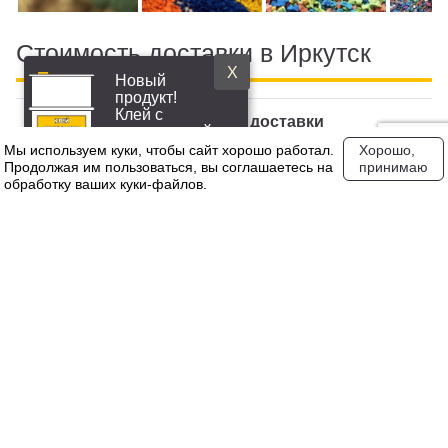
Стоимость доставки в Иркутск
X
Новый
продукт!
Клей с
Вес
Стоимость доставки
повышенной
эластичностью
Мы используем куки, чтобы сайт хорошо работал.
Хорошо,
Продолжая им пользоваться, вы соглашаетесь на
принимаю
25 кг
11 223,00 руб
обработку ваших куки‑файлов.
5000 кг
2 251 281,00 руб
20000 кг
0,00 руб
Свяжитесь с нашим менеджером для уточнения точной
стоимости доставки по Иркутску
Задать вопрос
Чтобы получить дополнительную информацию о