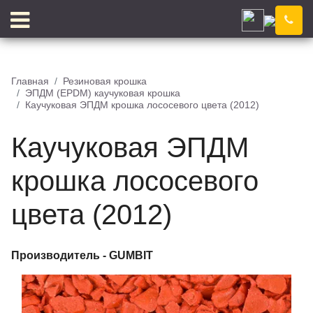
Иркутск
Компания
Новости
Главная
Резиновая крошка
ЭПДМ (EPDM) каучуковая крошка
Блог
Цены
Каучуковая ЭПДМ крошка лососевого цвета (2012)
Доставка
Контакты
Каучуковая ЭПДМ
Отзывы
Цветовой конструктор
крошка лососевого
цвета (2012)
КЛЕЙ
КРОШКА
Производитель -
GUMBIT