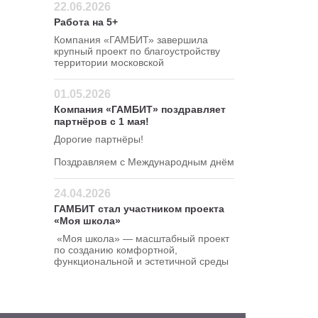
22.06.2026
Работа на 5+
Компания «ГАМБИТ» завершила
крупный проект по благоустройству
территории московской
школы в Северном
административном округе.
01.05.2026
Компания «ГАМБИТ» поздравляет
партнёров с 1 мая!
Дорогие партнёры!
Поздравляем с Международным днём
весны и труда!
24.04.2026
ГАМБИТ стал участником проекта
«Моя школа»
«Моя школа» — масштабный проект
по созданию комфортной,
функциональной и эстетичной среды
для школ.