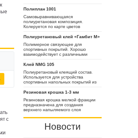
к
Полиплан 1001
ные
Самовыравнивающаяся
полиуретановая композиция.
Колеруется по карте цветов
Huntsman. Защищает основание от
воздействия водных и химических
Полиуретановый клей «Гамбит М»
растворов, повышает эстетическую
Полимерное связующее для
привлекательность.
спортивных покрытий. Хорошо
взаимодействует с различными
видами фракционных наполнителей.
Смешивается с ними в пропорции
Клей NMG 105
1:4,2. Средняя скорость
Полиуретановый клеящий состав.
полимеризации — от 1 до 5 дней.
Используется для устройства
ь
спортивных напольных покрытий из
резиновой крошки. Обеспечивает
однородную и прочную адгезионную
Резиновая крошка 1-3 мм
связь по всей площади.
Резиновая крошка мелкой фракции
предназначена для создания
верхнего напыляемого слоя
вать
спортивных покрытий и для засыпки
ят с
искусственного газона. Гранулят
Новости
расфасован в биг беги. Масса
резиновой крошки в одном мешке —
ьки
1000 кг.