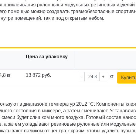
я приклеивания рулонных и модульных резиновых изделий 
 его помощью можно создавать травмобезопасные спортив
внутри помещений, так и под открытым небом.
Цена за упаковку
,8 кг
13 872 руб.
кг
-
+
Купит
льзуют в диапазоне температур 20±2 °C. Компоненты клея
одного состояния в миксере, а затем смешивают. Устанавли
 смеси будет слишком много воздуха. Готовый состав нанос
е, а затем укладывают резиновые рулонные или модульные
катывают валиком от центра к краям, чтобы удалить пузыр