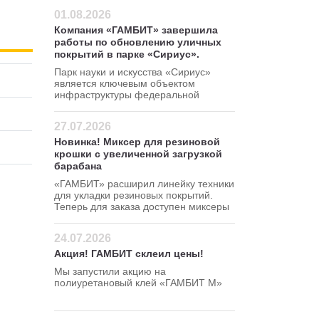
01.08.2026
Компания «ГАМБИТ» завершила
работы по обновлению уличных
покрытий в парке «Сириус».
Парк науки и искусства «Сириус»
является ключевым объектом
инфраструктуры федеральной
территории Сириус.
27.07.2026
Новинка! Миксер для резиновой
крошки с увеличенной загрузкой
барабана
«ГАМБИТ» расширил линейку техники
для укладки резиновых покрытий.
Теперь для заказа доступен миксеры
для резиновой крошки 120 380 В
24.07.2026
Акция! ГАМБИТ склеил цены!
Мы запустили акцию на
полиуретановый клей «ГАМБИТ М»
Успейте сделать заказ по
привлекательной цене — 295 руб/кг!