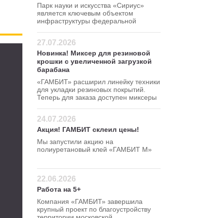
Парк науки и искусства «Сириус»
является ключевым объектом
инфраструктуры федеральной
территории Сириус.
27.07.2026
Новинка! Миксер для резиновой
крошки с увеличенной загрузкой
барабана
«ГАМБИТ» расширил линейку техники
для укладки резиновых покрытий.
Теперь для заказа доступен миксеры
для резиновой крошки 120 380 В
24.07.2026
Акция! ГАМБИТ склеил цены!
Мы запустили акцию на
полиуретановый клей «ГАМБИТ М»
Успейте сделать заказ по
привлекательной цене — 295 руб/кг!
22.06.2026
Работа на 5+
Компания «ГАМБИТ» завершила
крупный проект по благоустройству
территории московской