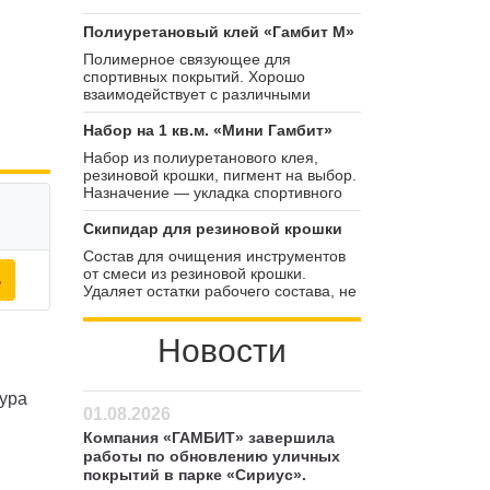
Полиуретановый клей «Гамбит М»
Полимерное связующее для
спортивных покрытий. Хорошо
взаимодействует с различными
видами фракционных наполнителей.
Смешивается с ними в пропорции
Набор на 1 кв.м. «Мини Гамбит»
1:4,2. Средняя скорость
Набор из полиуретанового клея,
полимеризации — от 1 до 5 дней.
резиновой крошки, пигмент на выбор.
Назначение — укладка спортивного
покрытия на 1 м2 или ремонт.
Скипидар для резиновой крошки
Состав для очищения инструментов
от смеси из резиновой крошки.
ь
Удаляет остатки рабочего состава, не
повреждая покрытия инструментов.
Легко воспламеняемая жидкость,
Новости
требует соблюдения техники
безопасности. Упакован в канистры
объёмом 10 л.
тура
01.08.2026
Компания «ГАМБИТ» завершила
работы по обновлению уличных
покрытий в парке «Сириус».