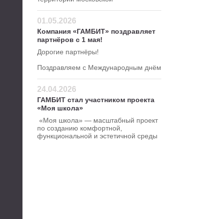
школы в Северном
административном округе.
01.05.2026
Компания «ГАМБИТ» поздравляет
партнёров с 1 мая!
Дорогие партнёры!
Поздравляем с Международным днём
весны и труда!
24.04.2026
ГАМБИТ стал участником проекта
«Моя школа»
«Моя школа» — масштабный проект
по созданию комфортной,
функциональной и эстетичной среды
для школ.