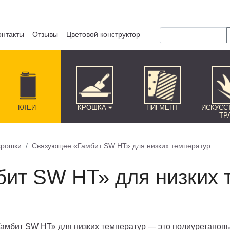
онтакты
Отзывы
Цветовой конструктор
КЛЕЙ
КРОШКА
ПИГМЕНТ
ИСКУСС
ТР
крошки
Связующее «Гамбит SW НТ» для низких температур
ит SW НТ» для низких 
амбит SW НТ» для низких температур — это полиуретанов