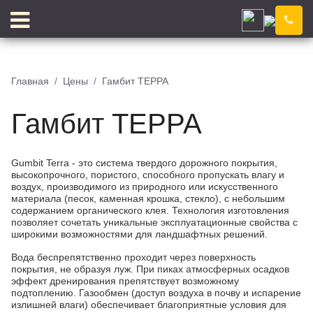
Иркутск
Компания
Новости
Главная
Цены
Гамбит ТЕРРА
Блог
Цены
Гамбит ТЕРРА
Доставка
Контакты
Отзывы
Цветовой конструктор
Gumbit Terra - это система твердого дорожного покрытия,
высокопрочного, пористого, способного пропускать влагу и
воздух, производимого из природного или искусственного
материала (песок, каменная крошка, стекло), с небольшим
содержанием органического клея. Технология изготовления
позволяет сочетать уникальные эксплуатационные свойства с
КЛЕЙ
КРОШКА
широкими возможностями для ландшафтных решений.
Вода беспрепятственно проходит через поверхность
покрытия, не образуя луж. При пиках атмосферных осадков
эффект дренирования препятствует возможному
подтоплению. Газообмен (доступ воздуха в почву и испарение
излишней влаги) обеспечивает благоприятные условия для