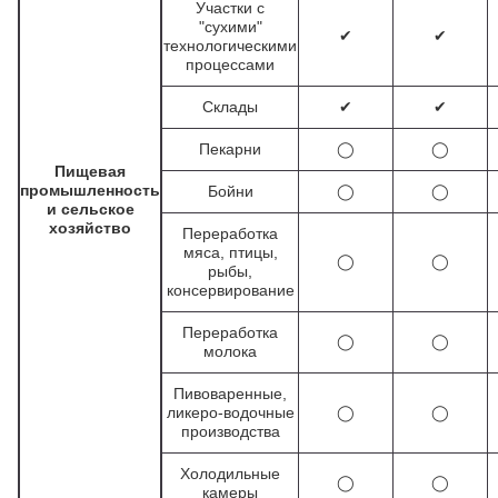
Участки с
"сухими"
✔
✔
технологическими
процессами
Склады
✔
✔
Пекарни
◯
◯
Пищевая
промышленность
Бойни
◯
◯
и сельское
хозяйство
Переработка
мяса, птицы,
◯
◯
рыбы,
консервирование
Переработка
◯
◯
молока
Пивоваренные,
ликеро-водочные
◯
◯
производства
Холодильные
◯
◯
камеры