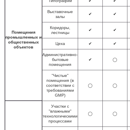
Типографии
✔
✔
Выставочные
✔
✔
залы
Коридоры,
ПРОМПОЛЫ
✔
✔
Помещения
лестницы
промышленных и
общественных
Цеха
✔
✔
Иркутск
объектов
Административно-
бытовые
✔
◯
помещения
"Чистые"
помещения (в
соответствии с
◯
◯
требованиями
GMP)
Участки с
"влажными"
◯
◯
технологическими
процессами