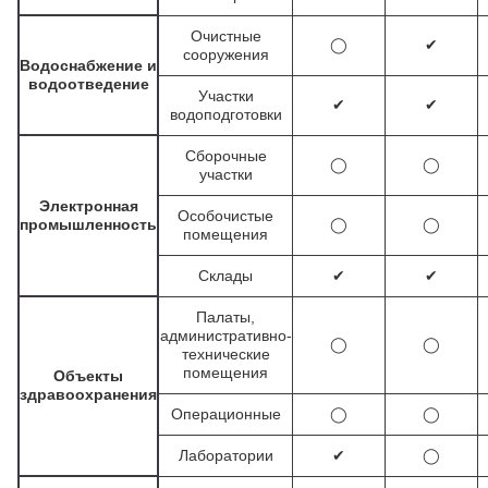
Очистные
◯
✔
сооружения
Водоснабжение и
водоотведение
Участки
✔
✔
водоподготовки
Сборочные
◯
◯
участки
Электронная
Особочистые
промышленность
◯
◯
помещения
Склады
✔
✔
Палаты,
административно-
◯
◯
технические
помещения
Объекты
здравоохранения
Операционные
◯
◯
Лаборатории
✔
◯