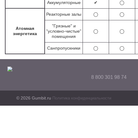
Аккумуляторные
✔
◯
Реакторные залы
◯
◯
"Грязные" и
Атомная
"условно-чистые"
◯
◯
энергетика
помещения
Санпропускники
◯
◯
8 800 301 98 74
© 2026 Gumbit.ru
Политика конфиденциальности